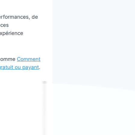
erformances, de
nces
expérience
, comme
Comment
 gratuit ou payant
.